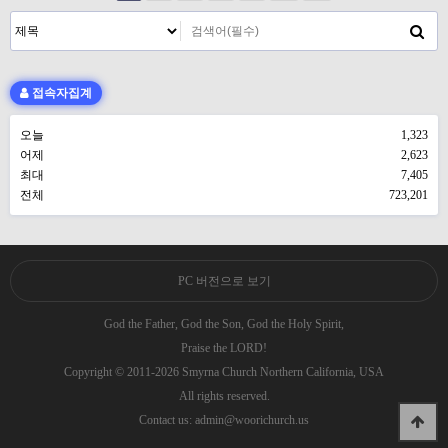
접속자집계
오늘
1,323
어제
2,623
최대
7,405
전체
723,201
PC 버전으로 보기
God the Father, God the Son, God the Holy Spirit,
Praise the LORD!
Copyright © 2011-2026 Smyrna Church Northern California, USA
All rights reserved.
Contact us: admin@woorichurch.us