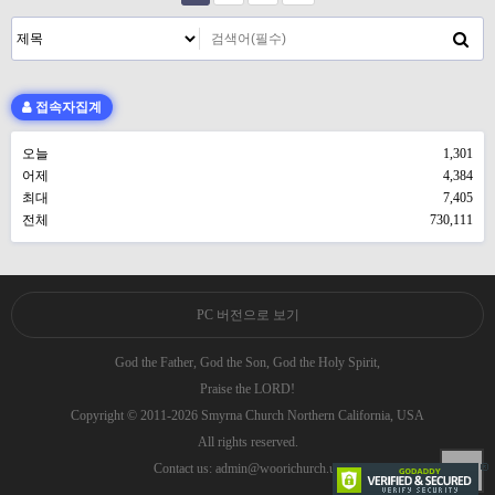
접속자집계
오늘
1,301
어제
4,384
최대
7,405
전체
730,111
PC 버전으로 보기
God the Father, God the Son, God the Holy Spirit,
Praise the LORD!
Copyright © 2011-2026 Smyrna Church Northern California, USA
All rights reserved.
Contact us: admin@woorichurch.us